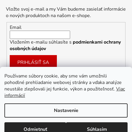
Vložte svoj e-mail a my Vám budeme zasielať informácie
o nových produktoch na našom e-shope.
Email
Vložením e-mailu súhlasíte s
podmienkami ochrany
osobných údajov
PRIHLÁSIŤ SA
Používame súbory cookie, aby sme vám umožnili
pohodlné prehliadanie webovej stránky a vďaka analýze
Facebook
neustále zlepšovali jej funkcie, výkon a použiteľnosť.
Viac
informácií
Nastavenie
Vytvoril Shoptet
Odmietnuť
Súhlasím
Copyright 2026
Dekoracie-darceky.sk
. Všetky práva