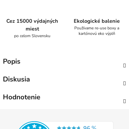
Cez 15000 výdajných
Ekologické balenie
miest
Používame re-use boxy a
kartónovú eko výplň
po celom Slovensku
Popis
Diskusia
Hodnotenie
Z
á
p