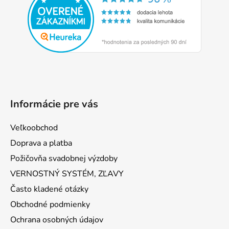
ä
t
i
e
Informácie pre vás
Veľkoobchod
Doprava a platba
Požičovňa svadobnej výzdoby
VERNOSTNÝ SYSTÉM, ZĽAVY
Často kladené otázky
Obchodné podmienky
Ochrana osobných údajov