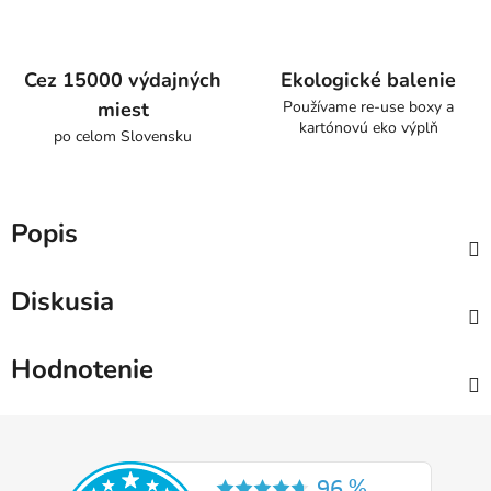
Cez 15000 výdajných
Ekologické balenie
miest
Používame re-use boxy a
kartónovú eko výplň
po celom Slovensku
Popis
Diskusia
Hodnotenie
Z
á
p