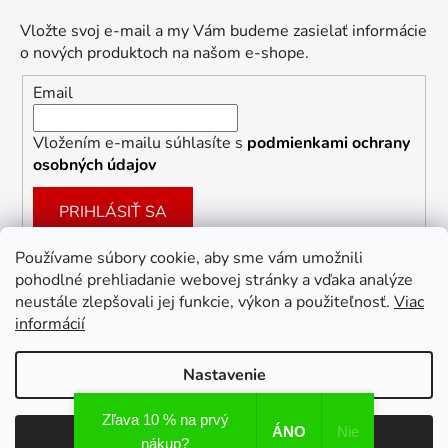
Vložte svoj e-mail a my Vám budeme zasielať informácie
o nových produktoch na našom e-shope.
Email
Vložením e-mailu súhlasíte s
podmienkami ochrany
osobných údajov
PRIHLÁSIŤ SA
Používame súbory cookie, aby sme vám umožnili
pohodlné prehliadanie webovej stránky a vďaka analýze
Facebook
neustále zlepšovali jej funkcie, výkon a použiteľnosť.
Viac
informácií
Nastavenie
Vytvoril Shoptet
Zľava 10 % na prvý
ÁNO
Nie
Odmietnuť
Súhlasím
Copyright 2026
Dekoracie-darceky.sk
. Všetky práva
nákup?