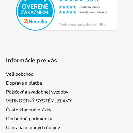
ä
t
i
e
Informácie pre vás
Veľkoobchod
Doprava a platba
Požičovňa svadobnej výzdoby
VERNOSTNÝ SYSTÉM, ZĽAVY
Často kladené otázky
Obchodné podmienky
Ochrana osobných údajov