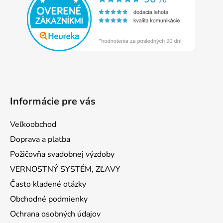
ä
t
i
e
Informácie pre vás
Veľkoobchod
Doprava a platba
Požičovňa svadobnej výzdoby
VERNOSTNÝ SYSTÉM, ZĽAVY
Často kladené otázky
Obchodné podmienky
Ochrana osobných údajov