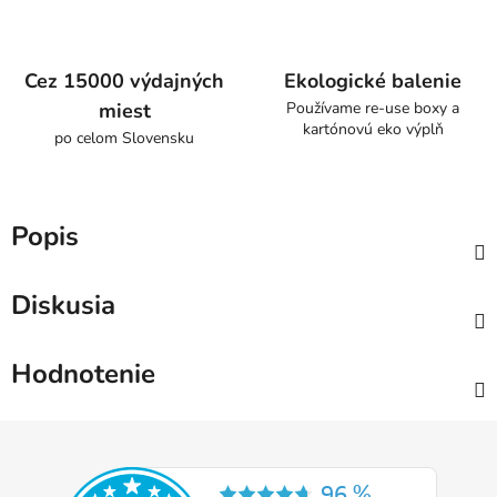
Cez 15000 výdajných
Ekologické balenie
miest
Používame re-use boxy a
kartónovú eko výplň
po celom Slovensku
Popis
Diskusia
Hodnotenie
Z
á
p