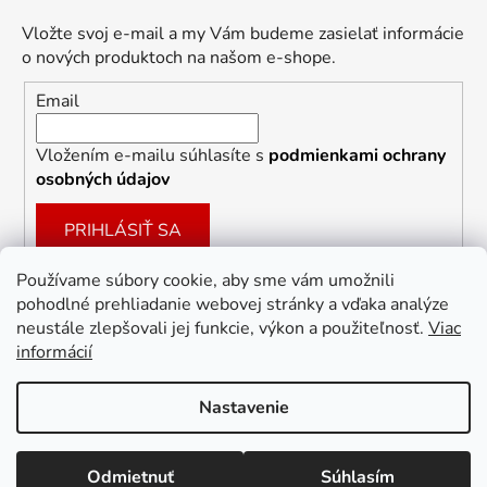
Vložte svoj e-mail a my Vám budeme zasielať informácie
o nových produktoch na našom e-shope.
Email
Vložením e-mailu súhlasíte s
podmienkami ochrany
osobných údajov
PRIHLÁSIŤ SA
Používame súbory cookie, aby sme vám umožnili
pohodlné prehliadanie webovej stránky a vďaka analýze
Facebook
neustále zlepšovali jej funkcie, výkon a použiteľnosť.
Viac
informácií
Nastavenie
Vytvoril Shoptet
Odmietnuť
Súhlasím
Copyright 2026
Dekoracie-darceky.sk
. Všetky práva