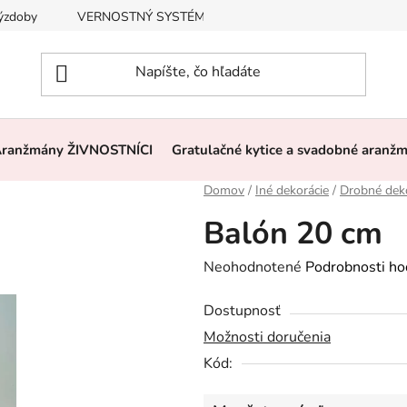
výzdoby
VERNOSTNÝ SYSTÉM, ZĽAVY
Často kladené otázk
ranžmány ŽIVNOSTNÍCI
Gratulačné kytice a svadobné aranž
Domov
/
Iné dekorácie
/
Drobné dek
Balón 20 cm
Priemerné
Neohodnotené
Podrobnosti ho
hodnotenie
Dostupnosť
produktu
Možnosti doručenia
je
Kód:
0,0
z