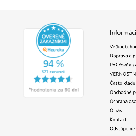
Z
á
Informáci
p
ä
Veľkoobcho
t
Doprava a p
i
Požičovňa s
e
VERNOSTNÝ
Často klade
Obchodné p
Ochrana os
O nás
Kontakt
Odstúpenie