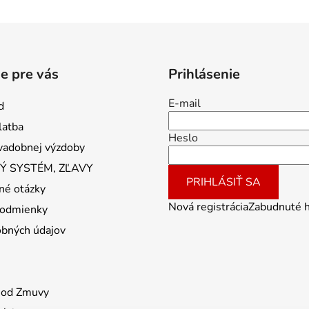
e pre vás
Prihlásenie
E-mail
d
latba
Heslo
vadobnej výzdoby
 SYSTÉM, ZĽAVY
PRIHLÁSIŤ SA
né otázky
Nová registrácia
Zabudnuté 
odmienky
obných údajov
 od Zmuvy