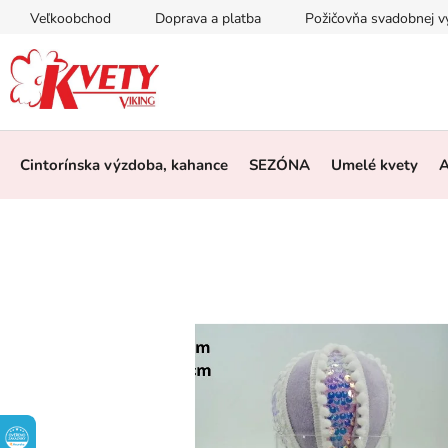
Prejsť
Veľkoobchod
Doprava a platba
Požičovňa svadobnej 
na
obsah
Cintorínska výzdoba, kahance
SEZÓNA
Umelé kvety
A