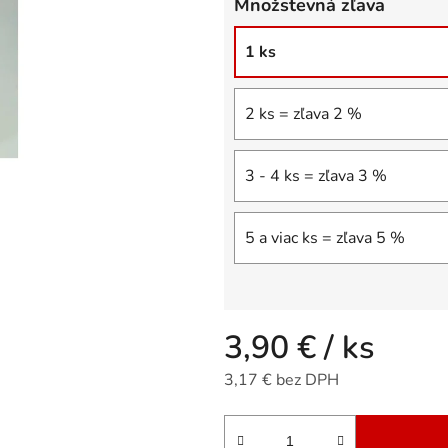
Množstevná zľava
5
hviezdičiek.
1 ks
2 ks = zľava 2 %
3 - 4 ks = zľava 3 %
5 a viac ks = zľava 5 %
3,90 €
/ ks
3,17 € bez DPH
Jednotková cena: