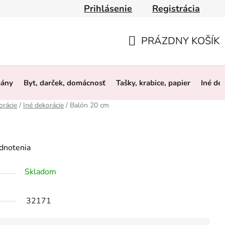
Prihlásenie
Registrácia
y
Obchodné podmienky
Ochrana osobných údajov
O 
PRÁZDNY KOŠÍK
NÁKUPNÝ
KOŠÍK
mány
Byt, darček, domácnosť
Tašky, krabice, papier
Iné de
orácie
/
Iné dekorácie
/
Balón 20 cm
dnotenia
Skladom
32171