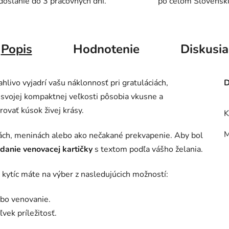
doslanie do 3 pracovných dní.
po celom Slovensk
Popis
Hodnotenie
Diskusia
ahlivo vyjadrí vašu náklonnosť pri gratuláciách,
D
a svojej kompaktnej veľkosti pôsobia vkusne a
ovať kúsok živej krásy.
K
M
nách, meninách alebo ako nečakané prekvapenie. Aby bol
idanie venovacej kartičky
s textom podľa vášho želania.
 kytíc máte na výber z nasledujúcich možností:
ebo venovanie.
vek príležitosť.