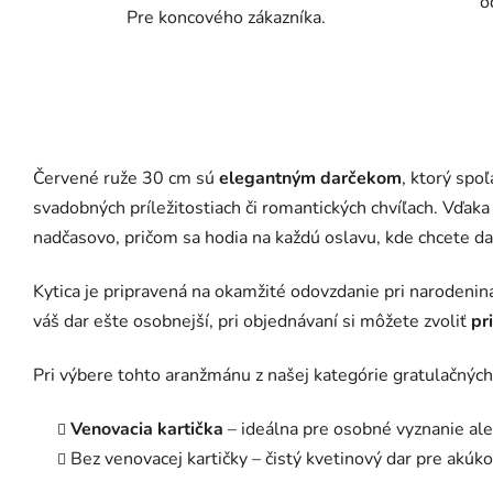
o
Pre koncového zákazníka.
Červené ruže 30 cm sú
elegantným darčekom
, ktorý spoľ
svadobných príležitostiach či romantických chvíľach. Vďak
nadčasovo, pričom sa hodia na každú oslavu, kde chcete dar
Kytica je pripravená na okamžité odovzdanie pri narodeni
váš dar ešte osobnejší, pri objednávaní si môžete zvoliť
pr
Pri výbere tohto aranžmánu z našej kategórie gratulačných
Venovacia kartička
– ideálna pre osobné vyznanie al
Bez venovacej kartičky – čistý kvetinový dar pre akúkoľ