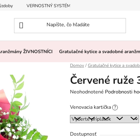
výzdoby
VERNOSTNÝ SYSTÉM, ZĽAVY
Často kladené otázk
ranžmány ŽIVNOSTNÍCI
Gratulačné kytice a svadobné aranž
Domov
/
Gratulačné kytice a svado
Červené ruže 
Priemerné
Neohodnotené
Podrobnosti ho
hodnotenie
Venovacia kartička
?
produktu
je
0,0
z
Dostupnosť