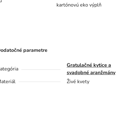
u
kartónovú eko výplň
odatočné parametre
Gratulačné kytice a
ategória
svadobné aranžmány
ateriál
Živé kvety