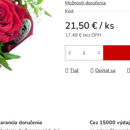
5
Možnosti doručenia
hviezdičiek.
Kód:
21,50 €
/ ks
17,48 €
bez DPH
Jednotková cena:
Tlač
Opýtať sa
arancia doručenia
Cez 15000 výdaj