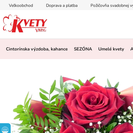
Prejsť
Veľkoobchod
Doprava a platba
Požičovňa svadobnej 
na
obsah
Cintorínska výzdoba, kahance
SEZÓNA
Umelé kvety
A