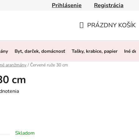
Prihlásenie
Registrácia
y
Obchodné podmienky
Ochrana osobných údajov
O 
PRÁZDNY KOŠÍK
NÁKUPNÝ
KOŠÍK
mány
Byt, darček, domácnosť
Tašky, krabice, papier
Iné de
bné aranžmány
/
Červené ruže 30 cm
30 cm
dnotenia
Skladom