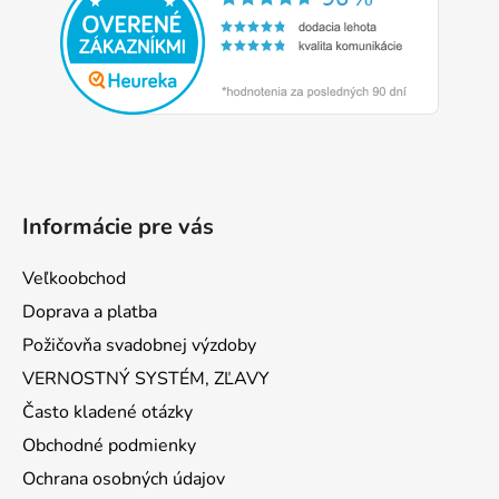
ä
t
i
e
Informácie pre vás
Veľkoobchod
Doprava a platba
Požičovňa svadobnej výzdoby
VERNOSTNÝ SYSTÉM, ZĽAVY
Často kladené otázky
Obchodné podmienky
Ochrana osobných údajov