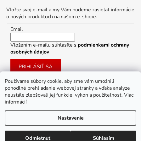
Vložte svoj e-mail a my Vám budeme zasielať informácie
o nových produktoch na našom e-shope.
Email
Vložením e-mailu súhlasíte s
podmienkami ochrany
osobných údajov
PRIHLÁSIŤ SA
Používame súbory cookie, aby sme vám umožnili
pohodlné prehliadanie webovej stránky a vďaka analýze
Facebook
neustále zlepšovali jej funkcie, výkon a použiteľnosť.
Viac
informácií
Nastavenie
Vytvoril Shoptet
Odmietnuť
Súhlasím
Copyright 2026
Dekoracie-darceky.sk
. Všetky práva