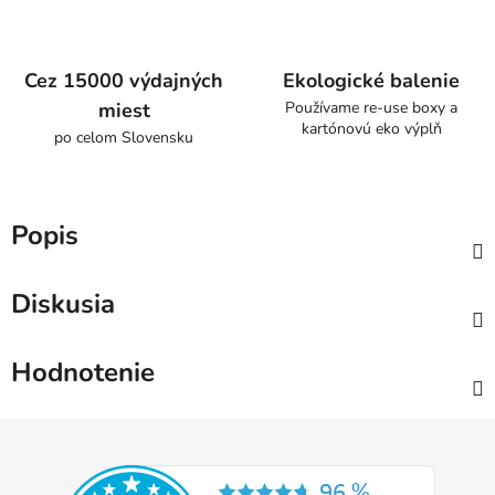
Cez 15000 výdajných
Ekologické balenie
miest
Používame re-use boxy a
kartónovú eko výplň
po celom Slovensku
Popis
Diskusia
Hodnotenie
Z
á
p