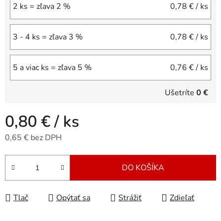
2 ks = zľava 2 %
0,78 €
/ ks
3 - 4 ks = zľava 3 %
0,78 €
/ ks
5 a viac ks = zľava 5 %
0,76 €
/ ks
Ušetríte
0 €
0,80 €
/ ks
0,65 € bez DPH
Jednotková cena:
DO KOŠÍKA
Tlač
Opýtať sa
Strážiť
Zdieľať