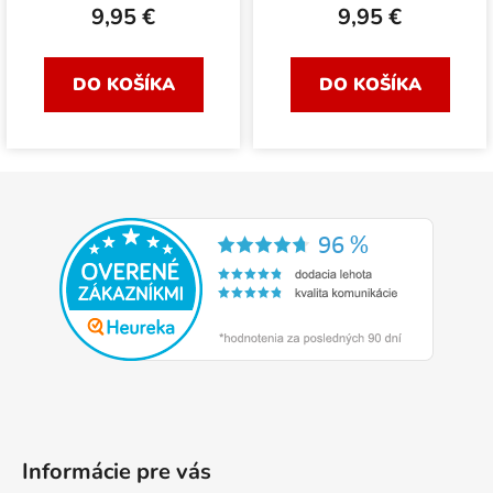
9,95 €
9,95 €
DO KOŠÍKA
DO KOŠÍKA
Z
á
p
ä
t
i
e
Informácie pre vás